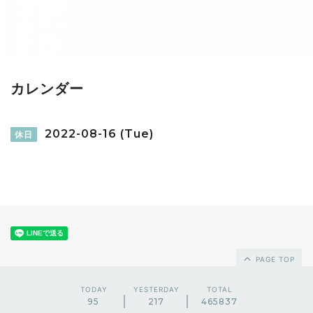
カレンダー
2022-08-16 (Tue)
休日
PAGE TOP
TODAY
YESTERDAY
TOTAL
95
217
465837