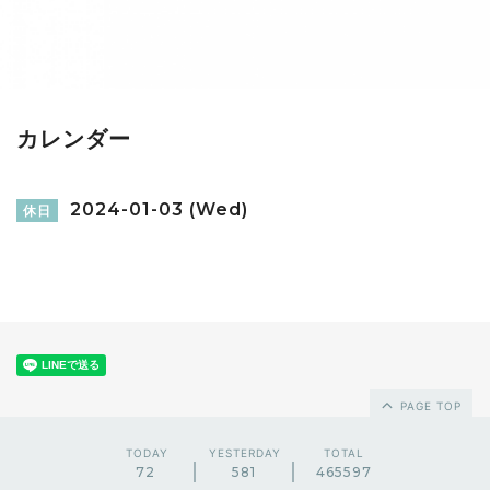
カレンダー
2024-01-03 (Wed)
休日
PAGE TOP
TODAY
YESTERDAY
TOTAL
72
581
465597