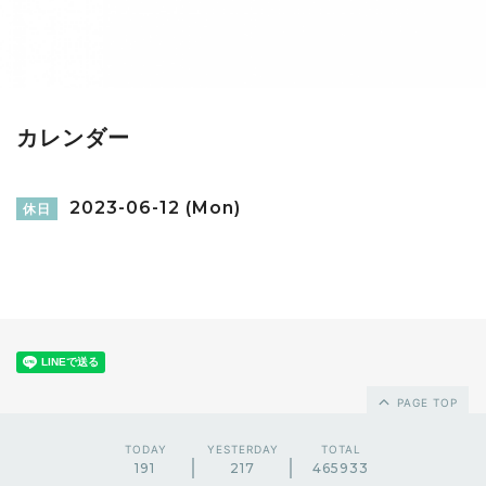
カレンダー
2023-06-12 (Mon)
休日
PAGE TOP
TODAY
YESTERDAY
TOTAL
191
217
465933