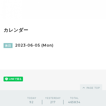
カレンダー
2023-06-05 (Mon)
休日
PAGE TOP
TODAY
YESTERDAY
TOTAL
92
217
465834