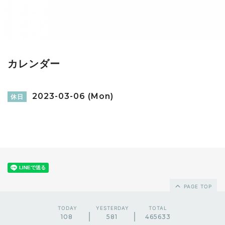
カレンダー
2023-03-06 (Mon)
休日
PAGE TOP
TODAY
YESTERDAY
TOTAL
108
581
465633