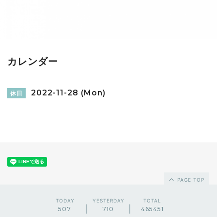
カレンダー
2022-11-28 (Mon)
休日
PAGE TOP
TODAY
YESTERDAY
TOTAL
507
710
465451