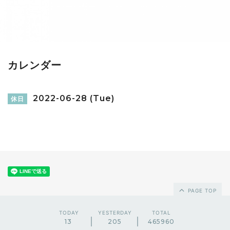
カレンダー
2022-06-28 (Tue)
休日
PAGE TOP
TODAY
YESTERDAY
TOTAL
13
205
465960