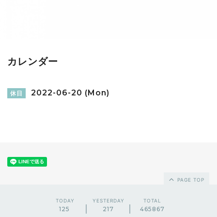
カレンダー
2022-06-20 (Mon)
休日
PAGE TOP
TODAY
YESTERDAY
TOTAL
125
217
465867